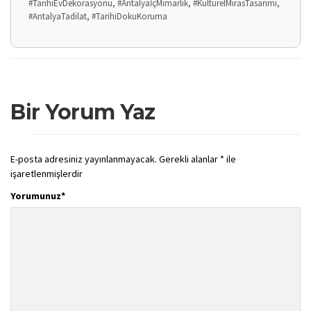
#TarihiEvDekorasyonu, #AntalyaİçMimarlık, #KültürelMirasTasarımı,
#AntalyaTadilat, #TarihiDokuKoruma
Bir Yorum Yaz
E-posta adresiniz yayınlanmayacak.
Gerekli alanlar
*
ile
işaretlenmişlerdir
Yorumunuz
*