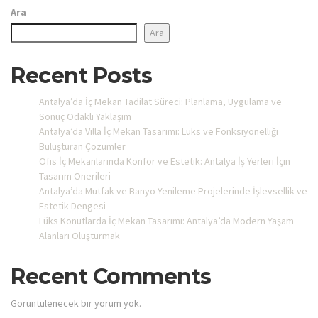
Ara
Ara
Recent Posts
Antalya’da İç Mekan Tadilat Süreci: Planlama, Uygulama ve
Sonuç Odaklı Yaklaşım
Antalya’da Villa İç Mekan Tasarımı: Lüks ve Fonksiyonelliği
Buluşturan Çözümler
Ofis İç Mekanlarında Konfor ve Estetik: Antalya İş Yerleri İçin
Tasarım Önerileri
Antalya’da Mutfak ve Banyo Yenileme Projelerinde İşlevsellik ve
Estetik Dengesi
Lüks Konutlarda İç Mekan Tasarımı: Antalya’da Modern Yaşam
Alanları Oluşturmak
Recent Comments
Görüntülenecek bir yorum yok.