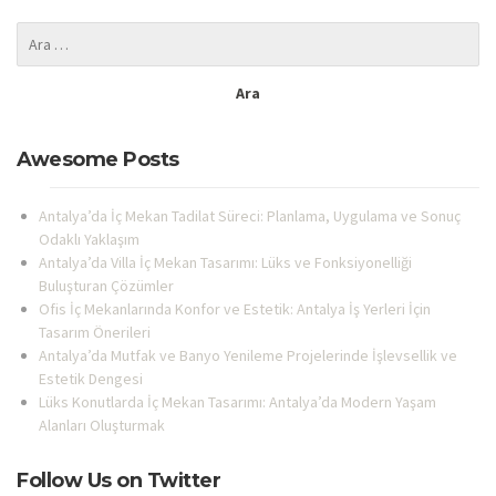
Awesome Posts
Antalya’da İç Mekan Tadilat Süreci: Planlama, Uygulama ve Sonuç
Odaklı Yaklaşım
Antalya’da Villa İç Mekan Tasarımı: Lüks ve Fonksiyonelliği
Buluşturan Çözümler
Ofis İç Mekanlarında Konfor ve Estetik: Antalya İş Yerleri İçin
Tasarım Önerileri
Antalya’da Mutfak ve Banyo Yenileme Projelerinde İşlevsellik ve
Estetik Dengesi
Lüks Konutlarda İç Mekan Tasarımı: Antalya’da Modern Yaşam
Alanları Oluşturmak
Follow Us on Twitter