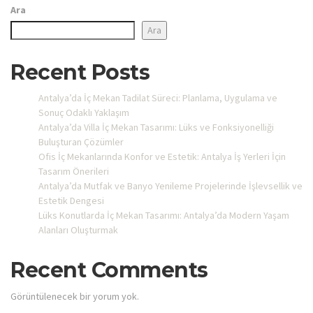
Ara
Ara
Recent Posts
Antalya’da İç Mekan Tadilat Süreci: Planlama, Uygulama ve
Sonuç Odaklı Yaklaşım
Antalya’da Villa İç Mekan Tasarımı: Lüks ve Fonksiyonelliği
Buluşturan Çözümler
Ofis İç Mekanlarında Konfor ve Estetik: Antalya İş Yerleri İçin
Tasarım Önerileri
Antalya’da Mutfak ve Banyo Yenileme Projelerinde İşlevsellik ve
Estetik Dengesi
Lüks Konutlarda İç Mekan Tasarımı: Antalya’da Modern Yaşam
Alanları Oluşturmak
Recent Comments
Görüntülenecek bir yorum yok.