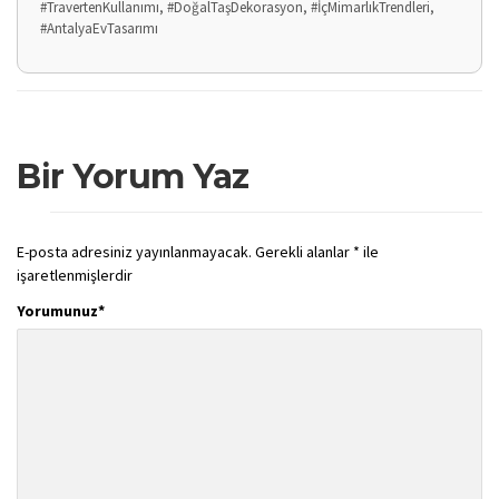
#TravertenKullanımı, #DoğalTaşDekorasyon, #İçMimarlıkTrendleri,
#AntalyaEvTasarımı
Bir Yorum Yaz
E-posta adresiniz yayınlanmayacak.
Gerekli alanlar
*
ile
işaretlenmişlerdir
Yorumunuz
*