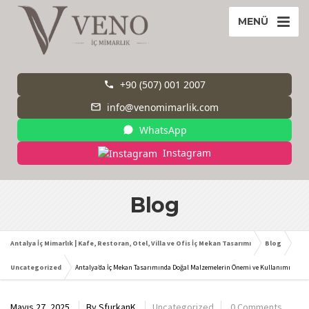
MENÜ
+90 (507) 001 2007
info@venomimarlik.com
WhatsApp
Instagram
Blog
Antalya İç Mimarlık | Kafe, Restoran, Otel, Villa ve Ofis İç Mekan Tasarımı
Blog
Uncategorized
Antalya’da İç Mekan Tasarımında Doğal Malzemelerin Önemi ve Kullanımı
Mayıs 27, 2025
By
SfurkanK
Uncategorized
0 Comments