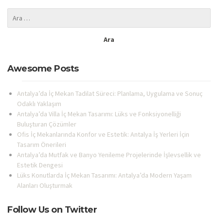
Awesome Posts
Antalya’da İç Mekan Tadilat Süreci: Planlama, Uygulama ve Sonuç
Odaklı Yaklaşım
Antalya’da Villa İç Mekan Tasarımı: Lüks ve Fonksiyonelliği
Buluşturan Çözümler
Ofis İç Mekanlarında Konfor ve Estetik: Antalya İş Yerleri İçin
Tasarım Önerileri
Antalya’da Mutfak ve Banyo Yenileme Projelerinde İşlevsellik ve
Estetik Dengesi
Lüks Konutlarda İç Mekan Tasarımı: Antalya’da Modern Yaşam
Alanları Oluşturmak
Follow Us on Twitter