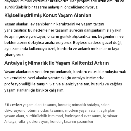
dayanıklı mimari çözümler üretiyoruz. Her projemizde uzun ömürlü ve
sürdürülebilir bir tasarım anlayışını önceliklendiriyoruz.
Kişiselleştirilmiş Konut Yaşam Alanları
Yaşam alanları, ev sahiplerinin karakterini ve yaşam tarzını
yansıtmalıdır. Bu nedenle her tasarım sürecini danışanlarımızla yakın
iletişim içinde yürütüyor, onların günlük alışkanlıklarını, beğenilerini ve
beklentilerini detaylıca analiz ediyoruz. Böylece sadece güzel değil,
aynı zamanda kullanıcıya özel, konforlu ve anlamlı mekanlar ortaya
çıkarıyoruz.
Antalya İç Mimarlık ile Yaşam Kalitenizi Artırın
Yaşam alanlarınızı yeniden yorumlamak, konforu estetikle buluşturmak
ve kendinize özel alanlar yaratmak için Antalya İç Mimarlık
profesyonelliği ile tanışın. Sizi ve ailenizi yansıtan, huzurlu ve çağdaş
yaşam alanları için birlikte çalışalım.
Etiketler:
yaşam alanı tasarımı, konut iç mimarlık Antalya, salon
dekorasyonu, oturma odası tasarımı, modern yaşam alanı, açık plan
yaşam alanı, sürdürülebilir iç mimari, fonksiyonel ev tasarımı, iç mimar
Antalya, villa iç dekorasyon, konut iç tasarım çözümleri