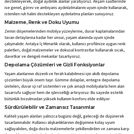
destekleyerek, doğal aydınlık alanlar yaratıyoruz. Akşam saatlerinde
ise genel, görev ve ambiyans aydınlatmalarını uyum içinde kullanarak,
istenilen ruh halini destekleyen aydınlatma planları sunuyoruz.
Malzeme, Renk ve Doku Uyumu
Zemin döşemelerinden mobilya yüzeylerine, duvar kaplamalarından
tavan detaylarına kadar her unsur, yaşam alanında uyum içinde
çalışmalıdır. Antalya İç Mimarlık olarak, kullanıcı profilinize uygun renk
paletleri, doğal malzemeler ve dokusal kontrastlar kullanarak sıcak,
davetkar ve dengeli mekanlar tasarlıyoruz.
Depolama Çözümleri ve Gizli Fonksiyonlar
Yaşam alanlarının düzenli ve ferah kalabilmesi için akıllı depolama
çözümleri büyük önem taşır. Gömme dolaplar, entegre depolama
üniteleri, duvar içi raf sistemleri ve çok amaçlı mobilyalarla hem alan
tasarrufu sağlıyor hem de işlevselliği artırıyoruz. Bu sayede estetik
bütünlük bozulmadan yüksek kullanım konforu elde ediliyor.
Sürdürülebilir ve Zamansız Tasarımlar
Kaliteli yaşam alanları yalnızca bugünü değil, geleceği de düşünerek
tasarlanmalıdır. Kullanıcı alışkanlıklarının değişimine kolay uyum
sağlayabilen, doğa dostu malzemelerle şekillendirilen ve zamana karşı