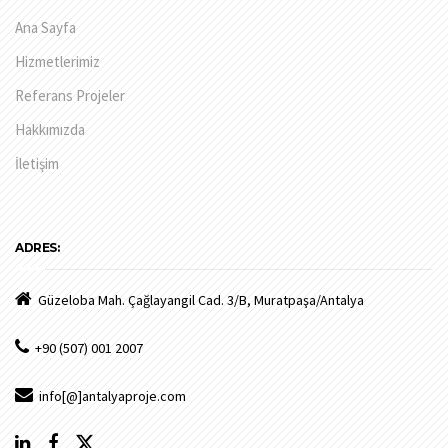
Ana Sayfa
Hizmetlerimiz
Referans Projeler
Hakkımızda
İletişim
ADRES:
Güzeloba Mah. Çağlayangil Cad. 3/B, Muratpaşa/Antalya
+90 (507) 001 2007
info[@]antalyaproje.com